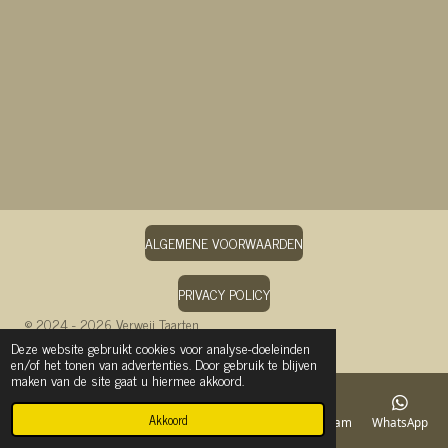
n
e
n
ALGEMENE VOORWAARDEN
PRIVACY POLICY
© 2024 - 2026 Verweij Taarten
Deze website gebruikt cookies voor analyse-doeleinden
Powered by
JouwWeb
en/of het tonen van advertenties. Door gebruik te blijven
maken van de site gaat u hiermee akkoord.
Akkoord
E-mailadres
Telefoonnummer
Kaart
Instagram
WhatsApp