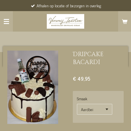
Afhalen op locatie of bezorgen in overleg
Ga
direct
naar
de
hoofdinhoud
Dripcake
bacardi
€ 49,95
Smaak