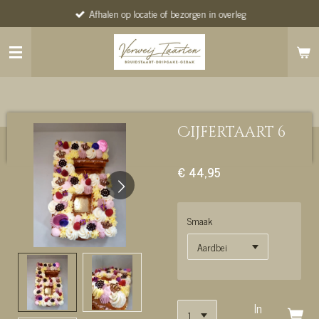
Afhalen op locatie of bezorgen in overleg
Ga
direct
naar
de
hoofdinhoud
Cijfertaart 6
€ 44,95
Smaak
In