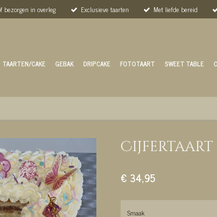
of bezorgen in overleg
Exclusieve taarten
Met liefde bereid
TAARTEN/CAKE
GEBAK
DRIPCAKE
FOTOTAART
SWEET TABLE
Cijfertaart 
€ 34,95
Smaak