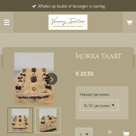
Afhalen op locatie of bezorgen in overleg
Ga
direct
naar
de
hoofdinhoud
Mokka taart
€ 22,50
Hoeveel personen
In