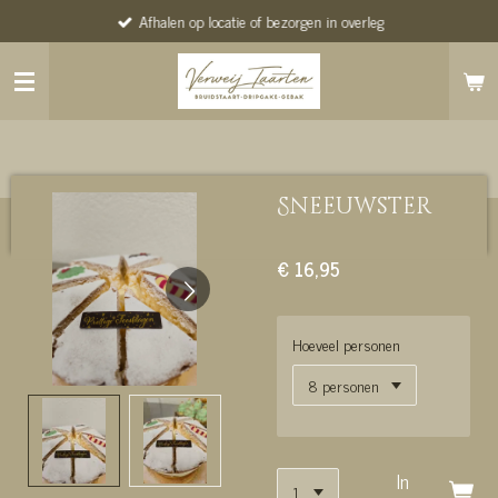
Afhalen op locatie of bezorgen in overleg
Ga
direct
naar
de
hoofdinhoud
Sneeuwster
€ 16,95
Hoeveel personen
In